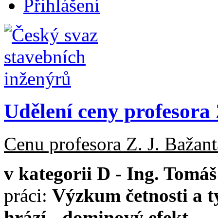
Přihlášení
Udělení ceny profesora 
Cenu profesora Z. J. Bažant
v k
ategorii D -
Ing. Tomáš
práci:
Výzkum četnosti a 
hrází - dominový efekt